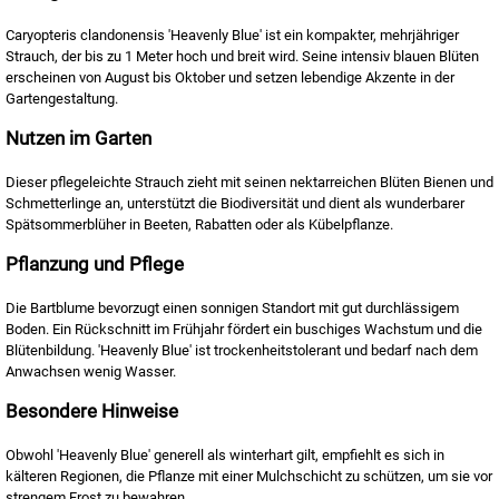
Caryopteris clandonensis 'Heavenly Blue' ist ein kompakter, mehrjähriger
Strauch, der bis zu 1 Meter hoch und breit wird. Seine intensiv blauen Blüten
erscheinen von August bis Oktober und setzen lebendige Akzente in der
Gartengestaltung.
Nutzen im Garten
Dieser pflegeleichte Strauch zieht mit seinen nektarreichen Blüten Bienen und
Schmetterlinge an, unterstützt die Biodiversität und dient als wunderbarer
Spätsommerblüher in Beeten, Rabatten oder als Kübelpflanze.
Pflanzung und Pflege
Die Bartblume bevorzugt einen sonnigen Standort mit gut durchlässigem
Boden. Ein Rückschnitt im Frühjahr fördert ein buschiges Wachstum und die
Blütenbildung. 'Heavenly Blue' ist trockenheitstolerant und bedarf nach dem
Anwachsen wenig Wasser.
Besondere Hinweise
Obwohl 'Heavenly Blue' generell als winterhart gilt, empfiehlt es sich in
kälteren Regionen, die Pflanze mit einer Mulchschicht zu schützen, um sie vor
strengem Frost zu bewahren.