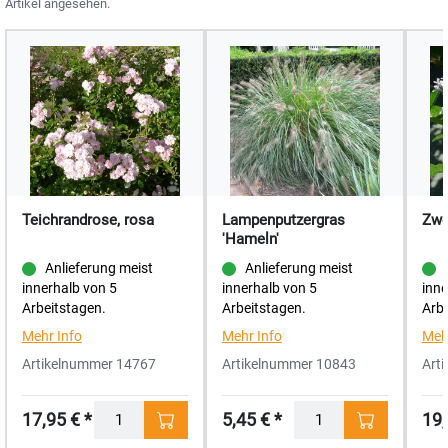
Artikel angesehen.
Teichrandrose, rosa
Lampenputzergras
Zwe
'Hameln'
Anlieferung meist
Anlieferung meist
innerhalb von 5
innerhalb von 5
inne
Arbeitstagen.
Arbeitstagen.
Arbe
Mehr Info
Mehr Info
Meh
Artikelnummer 14767
Artikelnummer 10843
Art
17,95 € *
5,45 € *
19,
Menge
Menge