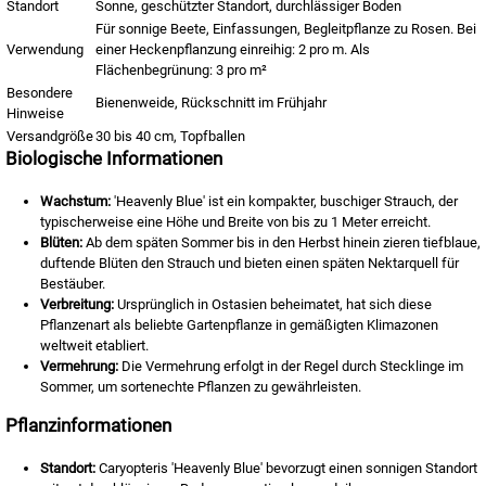
Standort
Sonne, geschützter Standort, durchlässiger Boden
Für sonnige Beete, Einfassungen, Begleitpflanze zu Rosen. Bei
Verwendung
einer Heckenpflanzung einreihig: 2 pro m. Als
Flächenbegrünung: 3 pro m²
Besondere
Bienenweide, Rückschnitt im Frühjahr
Hinweise
Versandgröße
30 bis 40 cm, Topfballen
Biologische Informationen
Wachstum:
'Heavenly Blue' ist ein kompakter, buschiger Strauch, der
typischerweise eine Höhe und Breite von bis zu 1 Meter erreicht.
Blüten:
Ab dem späten Sommer bis in den Herbst hinein zieren tiefblaue,
duftende Blüten den Strauch und bieten einen späten Nektarquell für
Bestäuber.
Verbreitung:
Ursprünglich in Ostasien beheimatet, hat sich diese
Pflanzenart als beliebte Gartenpflanze in gemäßigten Klimazonen
weltweit etabliert.
Vermehrung:
Die Vermehrung erfolgt in der Regel durch Stecklinge im
Sommer, um sortenechte Pflanzen zu gewährleisten.
Pflanzinformationen
Standort:
Caryopteris 'Heavenly Blue' bevorzugt einen sonnigen Standort