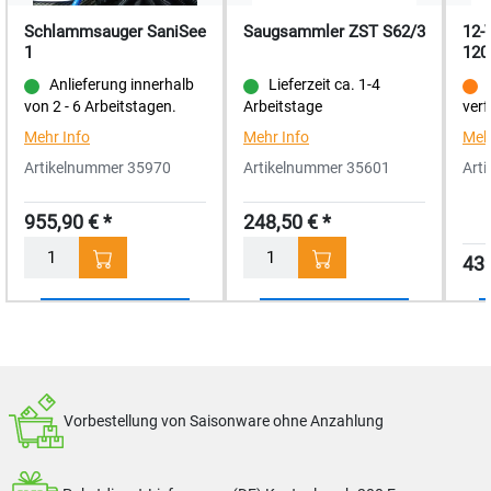
Schlammsauger SaniSee
Saugsammler ZST S62/3
12-
1
120
Anlieferung innerhalb
Lieferzeit ca. 1-4
von 2 - 6 Arbeitstagen.
Arbeitstage
verf
Mehr Info
Mehr Info
Meh
Artikelnummer 35970
Artikelnummer 35601
Art
955,90 € *
248,50 € *
439
Menge
Menge
4 Produkte gefunden
Vorbestellung von Saisonware ohne Anzahlung