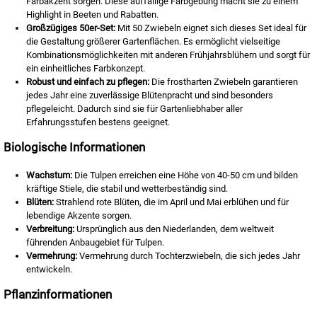
Farbakzent sorgen. Diese auffällige Farbgebung macht sie zu einem
Highlight in Beeten und Rabatten.
Großzügiges 50er-Set:
Mit 50 Zwiebeln eignet sich dieses Set ideal für
die Gestaltung größerer Gartenflächen. Es ermöglicht vielseitige
Kombinationsmöglichkeiten mit anderen Frühjahrsblühern und sorgt für
ein einheitliches Farbkonzept.
Robust und einfach zu pflegen:
Die frostharten Zwiebeln garantieren
jedes Jahr eine zuverlässige Blütenpracht und sind besonders
pflegeleicht. Dadurch sind sie für Gartenliebhaber aller
Erfahrungsstufen bestens geeignet.
Biologische Informationen
Wachstum:
Die Tulpen erreichen eine Höhe von 40-50 cm und bilden
kräftige Stiele, die stabil und wetterbeständig sind.
Blüten:
Strahlend rote Blüten, die im April und Mai erblühen und für
lebendige Akzente sorgen.
Verbreitung:
Ursprünglich aus den Niederlanden, dem weltweit
führenden Anbaugebiet für Tulpen.
Vermehrung:
Vermehrung durch Tochterzwiebeln, die sich jedes Jahr
entwickeln.
Pflanzinformationen