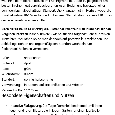
was ihr eine mittlere Blütezeit im Frühling verleiht. Diese Tulpe gedeiht am
besten in einem gut durchlässigen, humosen Boden und bevorzugt einen
sonnigen bis halbschattigen Standort. Die Pflanzzeit ist im Herbst, wobei die
Zwiebeln etwa 10-15 cm tief und mit einem Pflanzabstand von rund 10 cm in
die Erde gesetzt werden sollten.
Nach der Blüte ist es wichtig, die Blätter der Pflanze bis zu ihrem natürlichen
Vergilben intakt zu lassen, um die Zwiebel für das folgende Jahr zu stärken.
Trotz ihrer Robustheit sollte man dennoch auf potenzielle Krankheiten und
Schädlinge achten und regelmäßig den Standort wechseln, um
Bodenkrankheiten zu vermeiden.
Blüte:
scharlachrot
Blütezeit:
April
Blatt:
grün
Wuchsform:
30 cm
Standort:
sonnig-halbschattig
Verwendung:
in Beeten, auf Rasenflächen, auf Wiesen
Versandgröße:
11/12 cm
Besondere Eigenschaften und Nutzen
Intensive Farbgebung:
Die Tulpe Dominiek beeindruckt mit ihren
leuchtend roten Blüten, die in jedem Garten für einen kraftvollen