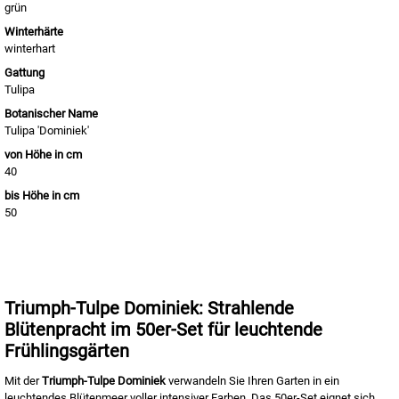
grün
Winterhärte
winterhart
Gattung
Tulipa
Botanischer Name
Tulipa 'Dominiek'
von Höhe in cm
40
bis Höhe in cm
50
Triumph-Tulpe Dominiek: Strahlende
Blütenpracht im 50er-Set für leuchtende
Frühlingsgärten
Mit der
Triumph-Tulpe Dominiek
verwandeln Sie Ihren Garten in ein
leuchtendes Blütenmeer voller intensiver Farben. Das 50er-Set eignet sich