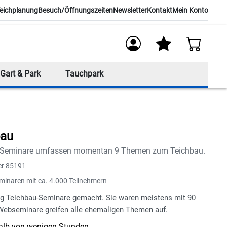
eichplanung
Besuch/Öffnungszeiten
Newsletter
Kontakt
Mein Konto
Gart & Park
Tauchpark
bau
Web-Seminare umfassen momentan 9 Themen zum Teichbau.
er 85191
minaren mit ca. 4.000 Teilnehmern
ng Teichbau-Seminare gemacht. Sie waren meistens mit 90
Webseminare greifen alle ehemaligen Themen auf.
halb von wenigen Stunden.