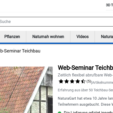
3D T
uche
Pflanzen
Naturnah wohnen
Videos
Natura
b-Seminar Teichbau
Web-Seminar Teich
Zeitlich flexibel abrufbare 
(5)
|
Artikelnumm
Erfahrung aus über 50 Teichbau-Se
NaturaGart hat etwa 10 Jahre la
Teilnehmern ausgebucht. Diese 
Die Lieferung erfolgt inner