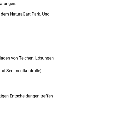
lärungen.
us dem NaturaGart Park. Und
mlagen von Teichen, Lósungen
 und Sedimentkontrolle)
tigen Entscheidungen treffen